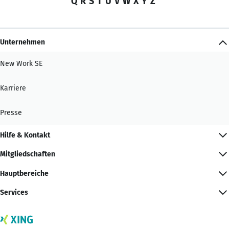
Q
R
S
T
U
V
W
X
Y
Z
Unternehmen
New Work SE
Karriere
Presse
Hilfe & Kontakt
Mitgliedschaften
Hauptbereiche
Services