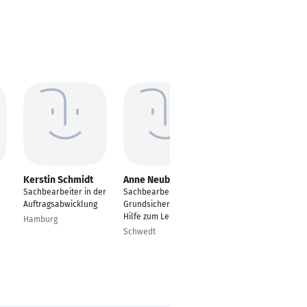
Kerstin Schmidt
Anne Neubauer
Manuela Y. Jäger-
Perdomo
Sachbearbeiter in der
Sachbearbeiterin
Assistent der
Auftragsabwicklung
Grundsicherung und
Geschäftsführung
Hilfe zum Leben
Hamburg
Wiesbaden
Schwedt