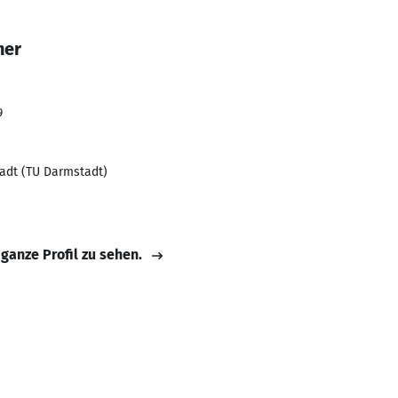
her
9
adt (TU Darmstadt)
 ganze Profil zu sehen.