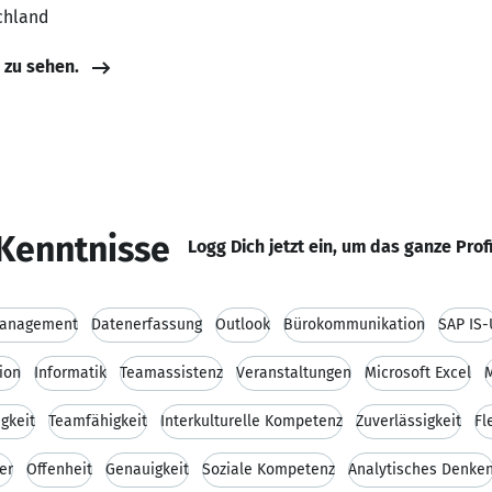
chland
e zu sehen.
Kenntnisse
Logg Dich jetzt ein, um das ganze Prof
anagement
Datenerfassung
Outlook
Bürokommunikation
SAP IS-
ion
Informatik
Teamassistenz
Veranstaltungen
Microsoft Excel
M
gkeit
Teamfähigkeit
Interkulturelle Kompetenz
Zuverlässigkeit
Fl
er
Offenheit
Genauigkeit
Soziale Kompetenz
Analytisches Denke