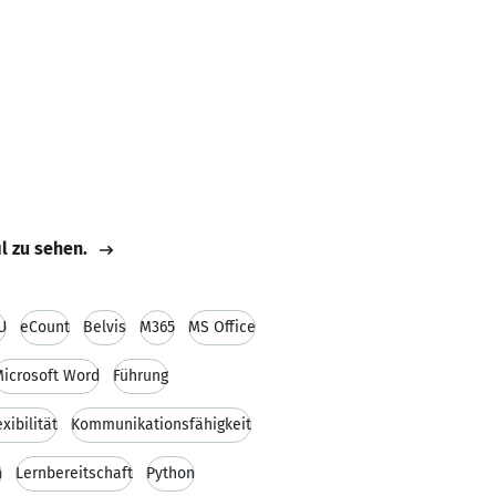
il zu sehen.
U
eCount
Belvis
M365
MS Office
icrosoft Word
Führung
exibilität
Kommunikationsfähigkeit
n
Lernbereitschaft
Python