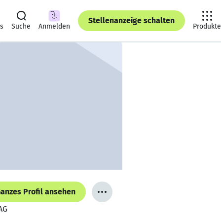
Stellenanzeige schalten
ts
Suche
Anmelden
Produkte
anzes Profil ansehen
AG