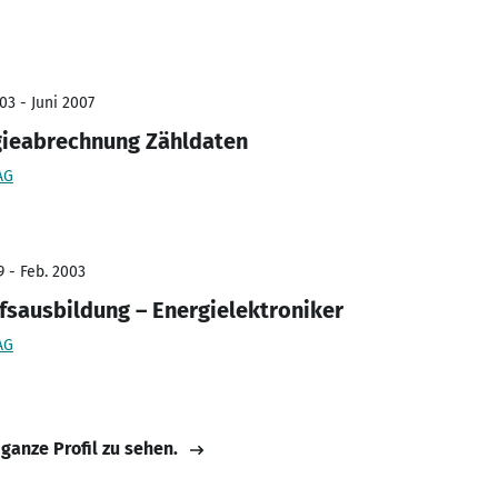
03 - Juni 2007
gieabrechnung Zähldaten
AG
9 - Feb. 2003
sausbildung – Energielektroniker
AG
 ganze Profil zu sehen.