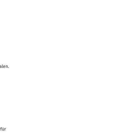
alen.
für