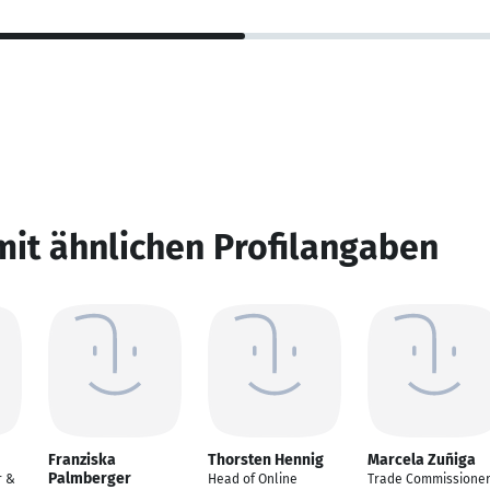
mit ähnlichen Profilangaben
Franziska
Thorsten Hennig
Marcela Zuñiga
Palmberger
r &
Head of Online
Trade Commissione