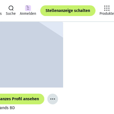
Stellenanzeige schalten
ts
Suche
Anmelden
Produkte
anzes Profil ansehen
rands BD