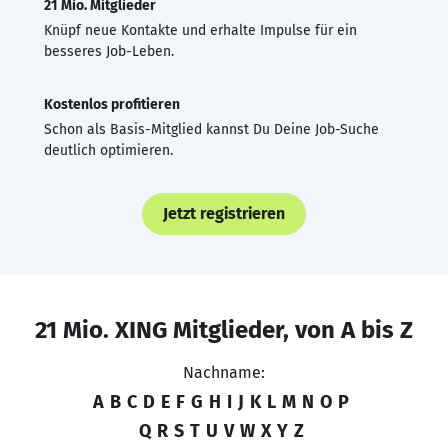
21 Mio. Mitglieder
Knüpf neue Kontakte und erhalte Impulse für ein
besseres Job-Leben.
Kostenlos profitieren
Schon als Basis-Mitglied kannst Du Deine Job-Suche
deutlich optimieren.
Jetzt registrieren
21 Mio. XING Mitglieder, von A bis Z
Nachname:
A
B
C
D
E
F
G
H
I
J
K
L
M
N
O
P
Q
R
S
T
U
V
W
X
Y
Z