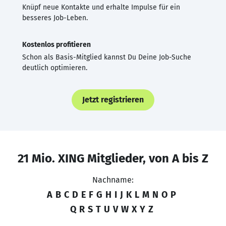
Knüpf neue Kontakte und erhalte Impulse für ein
besseres Job-Leben.
Kostenlos profitieren
Schon als Basis-Mitglied kannst Du Deine Job-Suche
deutlich optimieren.
Jetzt registrieren
21 Mio. XING Mitglieder, von A bis Z
Nachname:
A
B
C
D
E
F
G
H
I
J
K
L
M
N
O
P
Q
R
S
T
U
V
W
X
Y
Z