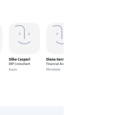
Silke Caspari
Diana Germann
Tanja Purps
ERP Consultant
Financial Accountant
---
Essen
Pforzheim
Würzburg