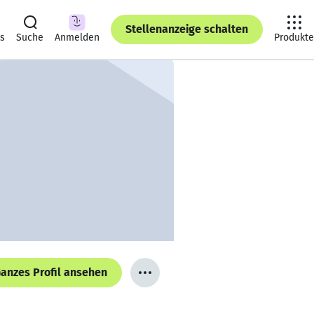
Stellenanzeige schalten
ts
Suche
Anmelden
Produkte
anzes Profil ansehen