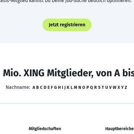
asis-Mitglied kannst Du Deine Job-Suche deutlich optimieren.
Jetzt registrieren
 Mio. XING Mitglieder, von A bi
Nachname:
A
B
C
D
E
F
G
H
I
J
K
L
M
N
O
P
Q
R
S
T
U
V
W
X
Y
Z
Mitgliedschaften
Hauptbereiche