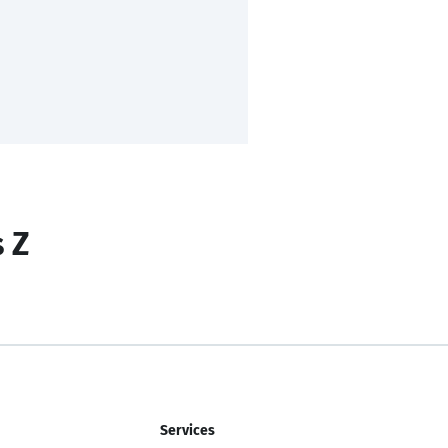
s Z
Services