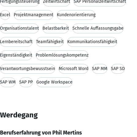
Fertigungssteuerung
Zeitwirtschaft
SAP Personalzeitwirtschaft
Excel
Projektmanagement
Kundenorientierung
Organisationstalent
Belastbarkeit
Schnelle Auffassungsgabe
Lernbereitschaft
Teamfähigkeit
Kommunikationsfähigkeit
Eigenständigkeit
Problemlösungskompetenz
Verantwortungsbewusstsein
Microsoft Word
SAP MM
SAP SD
SAP WM
SAP PP
Google Workspace
Werdegang
Berufserfahrung von Phil Mertins