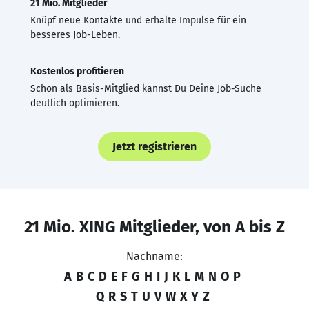
21 Mio. Mitglieder
Knüpf neue Kontakte und erhalte Impulse für ein
besseres Job-Leben.
Kostenlos profitieren
Schon als Basis-Mitglied kannst Du Deine Job-Suche
deutlich optimieren.
Jetzt registrieren
21 Mio. XING Mitglieder, von A bis Z
Nachname:
A
B
C
D
E
F
G
H
I
J
K
L
M
N
O
P
Q
R
S
T
U
V
W
X
Y
Z