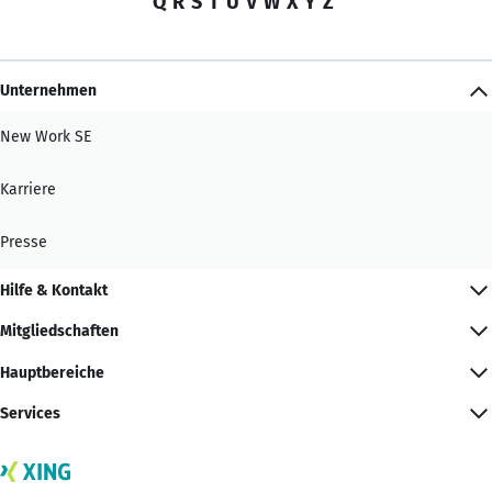
Q
R
S
T
U
V
W
X
Y
Z
Unternehmen
New Work SE
Karriere
Presse
Hilfe & Kontakt
Mitgliedschaften
Hauptbereiche
Services