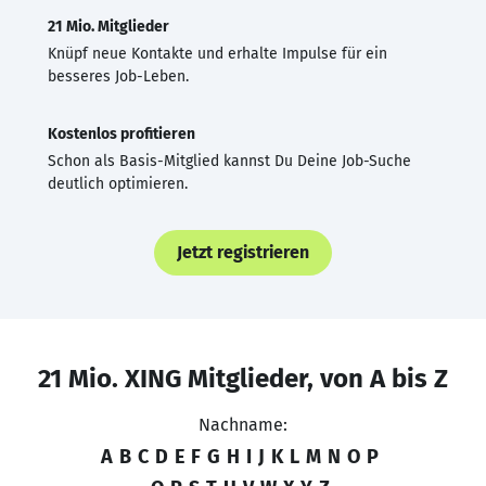
21 Mio. Mitglieder
Knüpf neue Kontakte und erhalte Impulse für ein
besseres Job-Leben.
Kostenlos profitieren
Schon als Basis-Mitglied kannst Du Deine Job-Suche
deutlich optimieren.
Jetzt registrieren
21 Mio. XING Mitglieder, von A bis Z
Nachname:
A
B
C
D
E
F
G
H
I
J
K
L
M
N
O
P