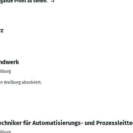
 ganze Profil zu sehen.
rz
andwerk
ilburg
n Weilburg absolviert.
Techniker für Automatisierungs- und Prozessleitt
ilburg