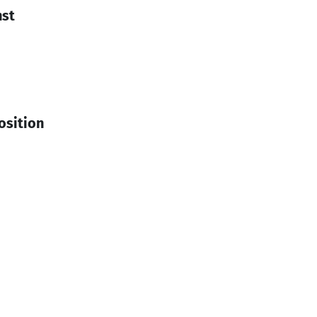
nst
osition