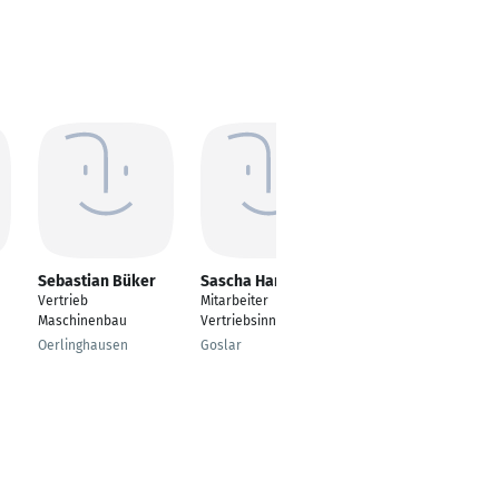
Sebastian Büker
Sascha Hamelberg
Andreas Heil
Vertrieb
Mitarbeiter
Techniker
Maschinenbau
Vertriebsinnendienst
Antriebstechnik
Oerlinghausen
Goslar
Sonthofen