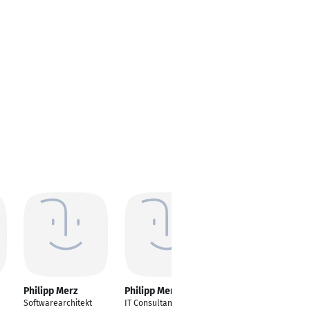
Philipp Merz
Philipp Merz
Philipp Vrancken -
Merz
Softwarearchitekt
IT Consultant