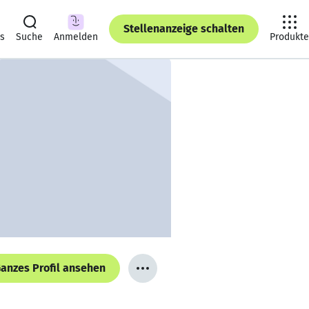
Stellenanzeige schalten
ts
Suche
Anmelden
Produkte
anzes Profil ansehen