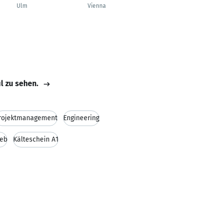
Fuhrparkleiter,
Ulm
Vienna
Disponent
Witten
il zu sehen.
rojektmanagement
Engineering
ieb
Kälteschein A1