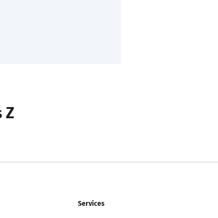
s Z
Services