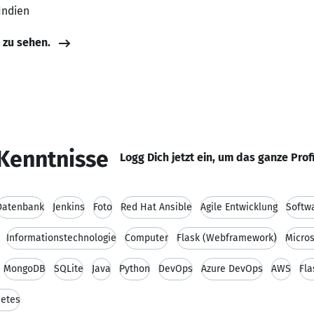
 Indien
e zu sehen.
Kenntnisse
Logg Dich jetzt ein, um das ganze Prof
Datenbank
Jenkins
Foto
Red Hat Ansible
Agile Entwicklung
Softw
Informationstechnologie
Computer
Flask (Webframework)
Micros
MongoDB
SQLite
Java
Python
DevOps
Azure DevOps
AWS
Fla
etes