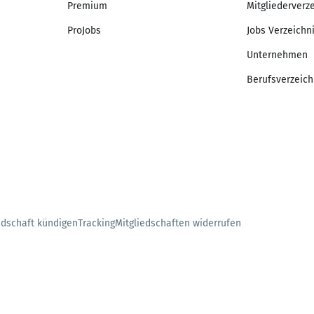
Premium
Mitgliederverz
ProJobs
Jobs Verzeichn
Unternehmen
Berufsverzeich
edschaft kündigen
Tracking
Mitgliedschaften widerrufen