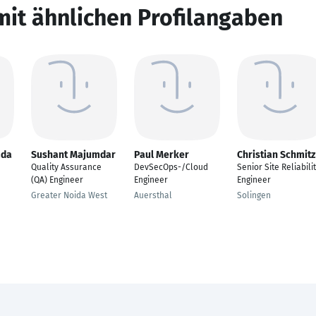
mit ähnlichen Profilangaben
da
Sushant Majumdar
Paul Merker
Christian Schmitz
Quality Assurance
DevSecOps-/Cloud
Senior Site Reliabili
(QA) Engineer
Engineer
Engineer
Greater Noida West
Auersthal
Solingen