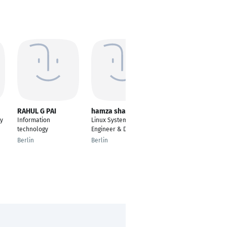
RAHUL G PAI
hamza shabbir
Harini Maregowda
ty
Information
Linux System
Software
technology
Engineer & DBA
Development
Engineer
Berlin
Berlin
Bangalore