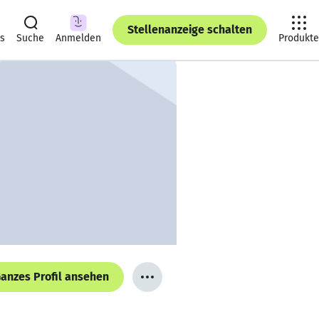
Stellenanzeige schalten
ts
Suche
Anmelden
Produkte
anzes Profil ansehen