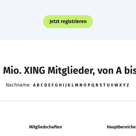
Jetzt registrieren
 Mio. XING Mitglieder, von A bi
Nachname:
A
B
C
D
E
F
G
H
I
J
K
L
M
N
O
P
Q
R
S
T
U
V
W
X
Y
Z
Mitgliedschaften
Hauptbereiche