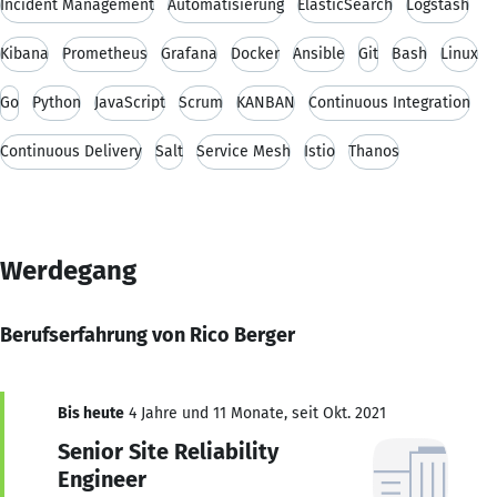
Incident Management
Automatisierung
ElasticSearch
Logstash
Kibana
Prometheus
Grafana
Docker
Ansible
Git
Bash
Linux
Go
Python
JavaScript
Scrum
KANBAN
Continuous Integration
Continuous Delivery
Salt
Service Mesh
Istio
Thanos
Werdegang
Berufserfahrung von Rico Berger
Bis heute
4 Jahre und 11 Monate, seit Okt. 2021
Senior Site Reliability
Engineer