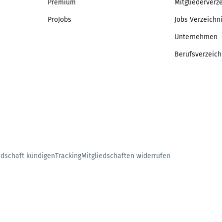
Premium
Mitgliederverz
ProJobs
Jobs Verzeichn
Unternehmen
Berufsverzeich
edschaft kündigen
Tracking
Mitgliedschaften widerrufen