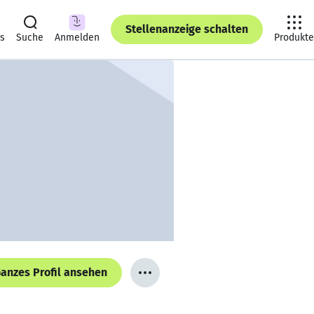
Stellenanzeige schalten
ts
Suche
Anmelden
Produkte
anzes Profil ansehen