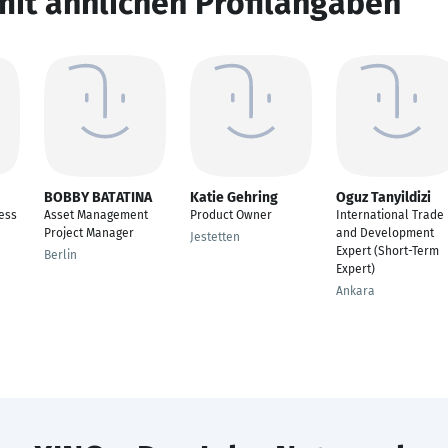
mit ähnlichen Profilangaben
BOBBY BATATINA
Katie Gehring
Oguz Tanyildizi
ess
Asset Management
Product Owner
International Trade
Project Manager
and Development
Jestetten
Expert (Short-Term
Berlin
Expert)
Ankara