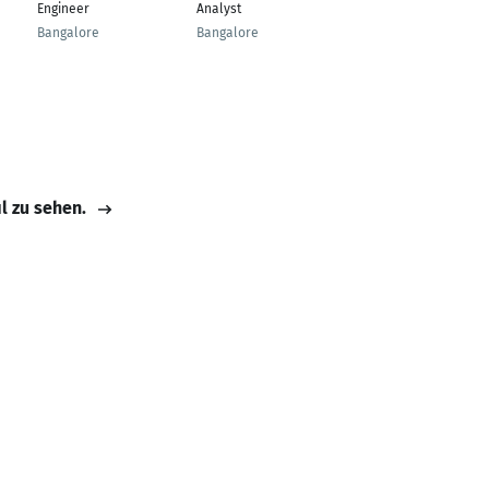
Senior Project
Engineer
Analyst
Engineer
Bangalore
Bangalore
Bangalore
il zu sehen.