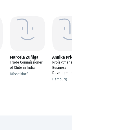
Marcela Zuñiga
Annika Prien
Erik Stein
Trade Commissioner
Projektmanagerin |
Sr Manager Customer
of Chile in India
Business
Success | Leitung
Development
Account Management
Düsseldorf
& Retention 15 FTE
Hamburg
Berlin