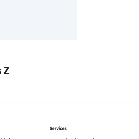
s Z
Services