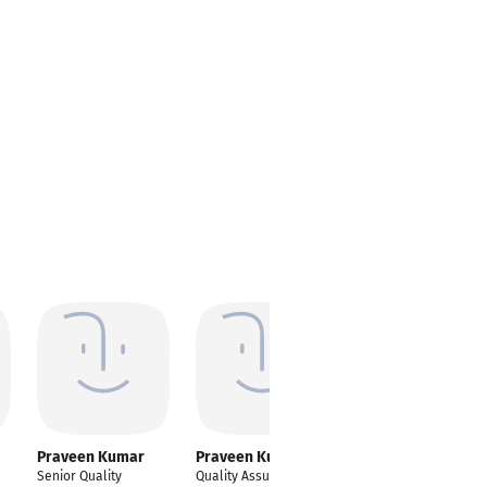
Praveen Kumar
Praveen Kumar
Praveen Ashok
Kumar
Senior Quality
Quality Assurance