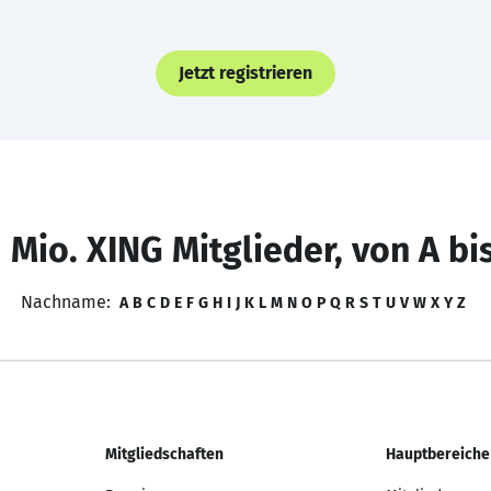
Jetzt registrieren
 Mio. XING Mitglieder, von A bi
Nachname:
A
B
C
D
E
F
G
H
I
J
K
L
M
N
O
P
Q
R
S
T
U
V
W
X
Y
Z
Mitgliedschaften
Hauptbereiche