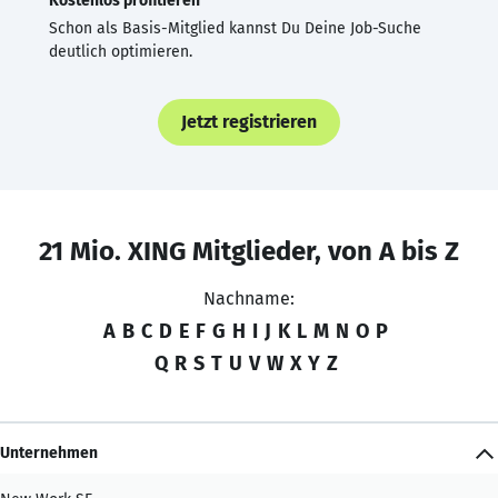
Kostenlos profitieren
Schon als Basis-Mitglied kannst Du Deine Job-Suche
deutlich optimieren.
Jetzt registrieren
21 Mio. XING Mitglieder, von A bis Z
Nachname:
A
B
C
D
E
F
G
H
I
J
K
L
M
N
O
P
Q
R
S
T
U
V
W
X
Y
Z
Unternehmen