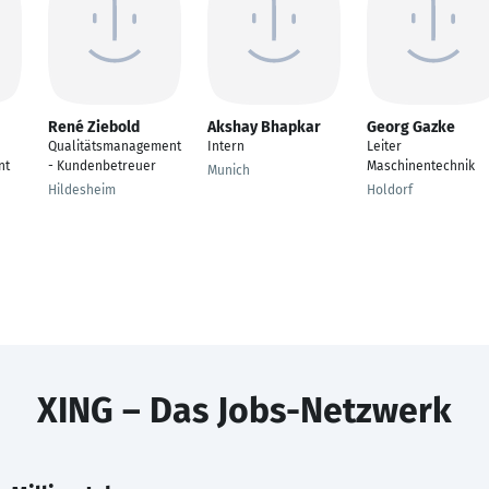
René Ziebold
Akshay Bhapkar
Georg Gazke
Qualitätsmanagement
Intern
Leiter
nt
- Kundenbetreuer
Maschinentechnik
Munich
Hildesheim
Holdorf
XING – Das Jobs-Netzwerk