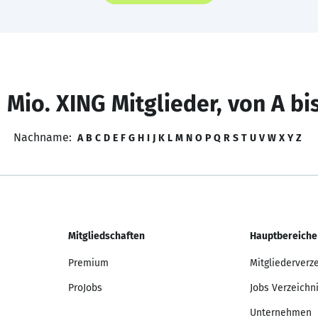
 Mio. XING Mitglieder, von A bi
Nachname:
A
B
C
D
E
F
G
H
I
J
K
L
M
N
O
P
Q
R
S
T
U
V
W
X
Y
Z
Mitgliedschaften
Hauptbereiche
Premium
Mitgliederverz
ProJobs
Jobs Verzeichn
Unternehmen