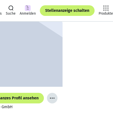
Stellenanzeige schalten
ts
Suche
Anmelden
Produkte
anzes Profil ansehen
fe GmbH