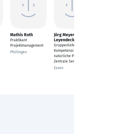
Mathis Roth
Jörg Meyer-
Sophie Grziwa-
Leyendecker
Bisinski
Praktikant
Gruppenleiter
QA Expert - Quality
Projektmanagement
Kompetenzcenter
Systems and Product
Pfullingen
natürliche Personen -
Quality
Zentrale Services
Schloß Holte
Essen