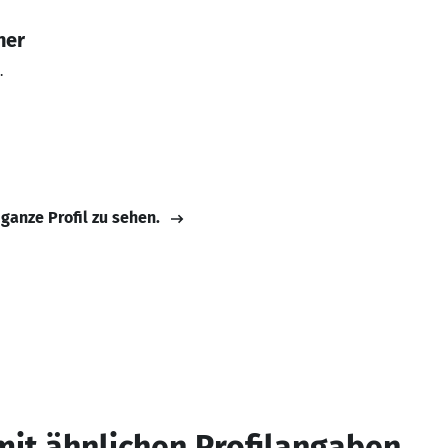
ner
.
 ganze Profil zu sehen.
mit ähnlichen Profilangaben