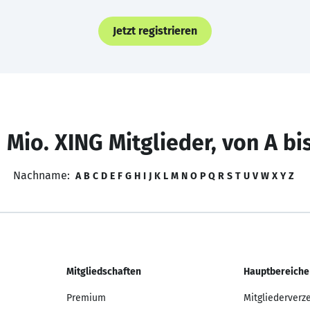
Jetzt registrieren
 Mio. XING Mitglieder, von A bi
Nachname:
A
B
C
D
E
F
G
H
I
J
K
L
M
N
O
P
Q
R
S
T
U
V
W
X
Y
Z
Mitgliedschaften
Hauptbereiche
Premium
Mitgliederverz