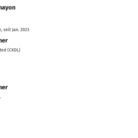
Chayon
 seit Jan. 2023
ner
ted (CKDL)
ner
.