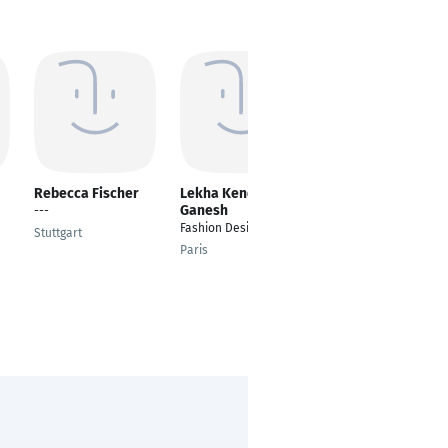
Rebecca Fischer
Lekha Kendhapadi
Gamze Akgüner
Ganesh
---
Stilist/Fashion
Fashion Designer
Designer/Senior
Stuttgart
Graphic Designer
Paris
istanbul