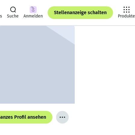
Stellenanzeige schalten
ts
Suche
Anmelden
Produkte
anzes Profil ansehen