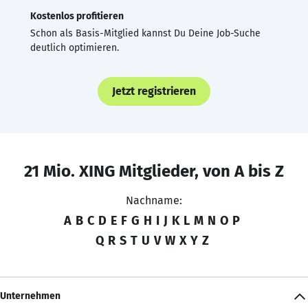
Kostenlos profitieren
Schon als Basis-Mitglied kannst Du Deine Job-Suche
deutlich optimieren.
Jetzt registrieren
21 Mio. XING Mitglieder, von A bis Z
Nachname:
A
B
C
D
E
F
G
H
I
J
K
L
M
N
O
P
Q
R
S
T
U
V
W
X
Y
Z
Unternehmen