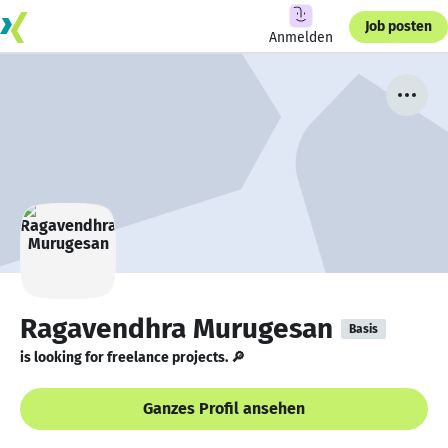
Job posten
Anmelden
Ragavendhra Murugesan
Basis
is looking for freelance projects. 🔎
Ganzes Profil ansehen