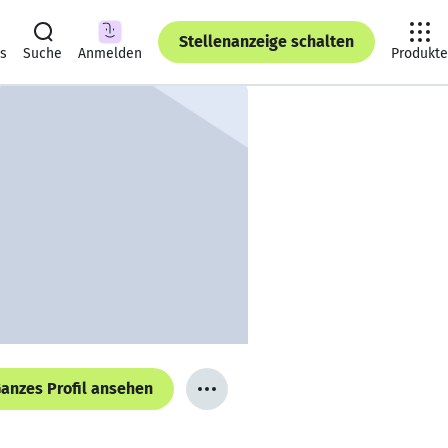
Stellenanzeige schalten
ts
Suche
Anmelden
Produkte
anzes Profil ansehen