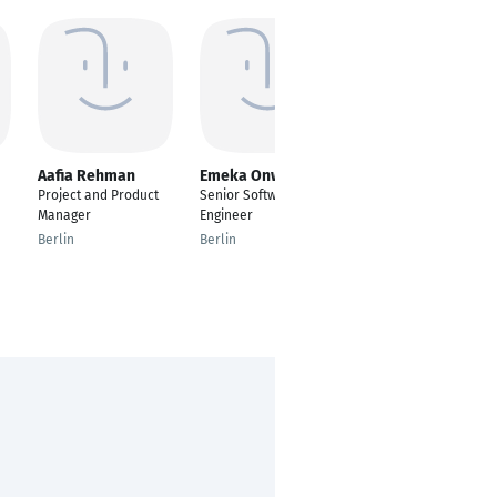
Aafia Rehman
Emeka Onwuzulike
Grigor TONKOV
Project and Product
Senior Software
CEO
Manager
Engineer
Engerwitzdorf
Berlin
Berlin