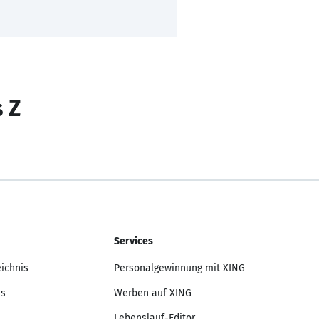
s Z
Services
eichnis
Personalgewinnung mit XING
is
Werben auf XING
Lebenslauf-Editor