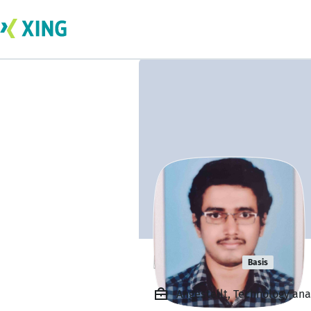
Rahul P G
Basis
Angestellt, Technology ana