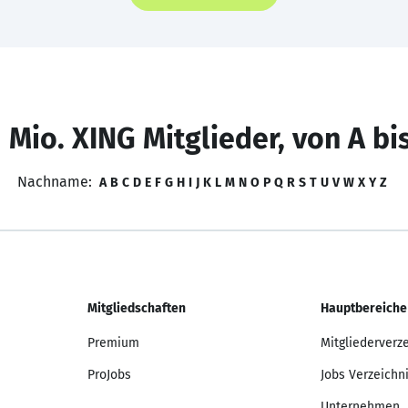
 Mio. XING Mitglieder, von A bi
Nachname:
A
B
C
D
E
F
G
H
I
J
K
L
M
N
O
P
Q
R
S
T
U
V
W
X
Y
Z
Mitgliedschaften
Hauptbereiche
Premium
Mitgliederverz
ProJobs
Jobs Verzeichn
Unternehmen