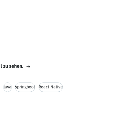
il zu sehen.
Java
springboot
React Native