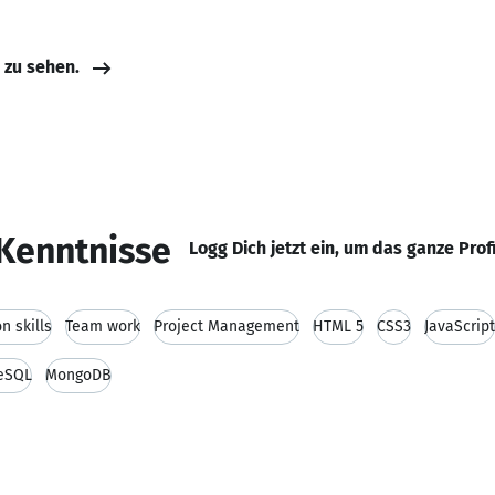
e zu sehen.
Kenntnisse
Logg Dich jetzt ein, um das ganze Prof
 skills
Team work
Project Management
HTML 5
CSS3
JavaScript
eSQL
MongoDB