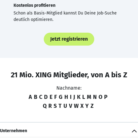
Kostenlos profitieren
Schon als Basis-Mitglied kannst Du Deine Job-Suche
deutlich optimieren.
Jetzt registrieren
21 Mio. XING Mitglieder, von A bis Z
Nachname:
A
B
C
D
E
F
G
H
I
J
K
L
M
N
O
P
Q
R
S
T
U
V
W
X
Y
Z
Unternehmen