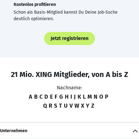
Kostenlos profitieren
Schon als Basis-Mitglied kannst Du Deine Job-Suche
deutlich optimieren.
Jetzt registrieren
21 Mio. XING Mitglieder, von A bis Z
Nachname:
A
B
C
D
E
F
G
H
I
J
K
L
M
N
O
P
Q
R
S
T
U
V
W
X
Y
Z
Unternehmen