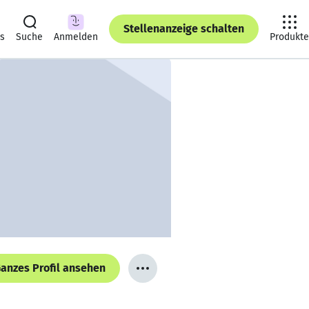
Stellenanzeige schalten
ts
Suche
Anmelden
Produkte
anzes Profil ansehen