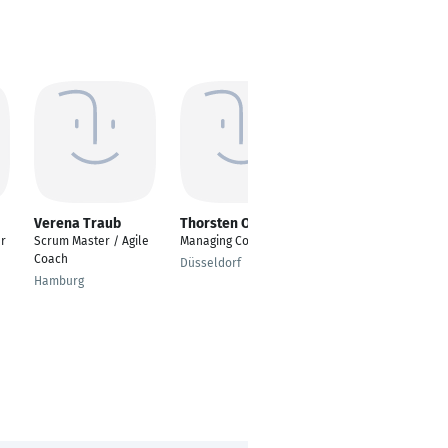
Verena Traub
Thorsten Otremba
Patrick Hobauer
r
Scrum Master / Agile
Managing Consultant
Leiter IT Infrastruktur
Coach
Düsseldorf
Braunschweig
Hamburg