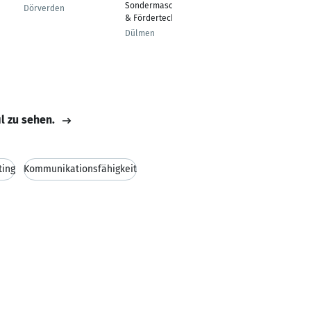
Sondermaschinenbau
Projektleiter
Dörverden
& Fördertechnik
Ennepetal
Dülmen
il zu sehen.
ting
Kommunikationsfähigkeit