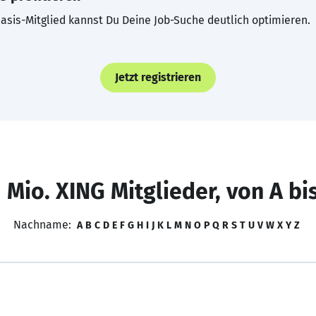
asis-Mitglied kannst Du Deine Job-Suche deutlich optimieren.
Jetzt registrieren
 Mio. XING Mitglieder, von A bi
Nachname:
A
B
C
D
E
F
G
H
I
J
K
L
M
N
O
P
Q
R
S
T
U
V
W
X
Y
Z