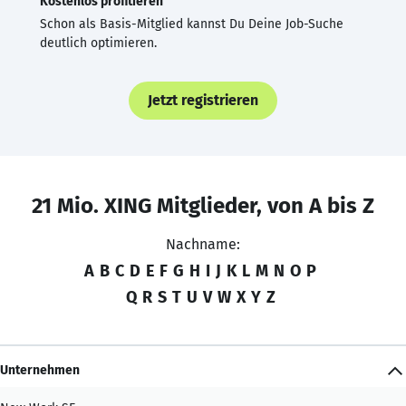
Kostenlos profitieren
Schon als Basis-Mitglied kannst Du Deine Job-Suche
deutlich optimieren.
Jetzt registrieren
21 Mio. XING Mitglieder, von A bis Z
Nachname:
A
B
C
D
E
F
G
H
I
J
K
L
M
N
O
P
Q
R
S
T
U
V
W
X
Y
Z
Unternehmen