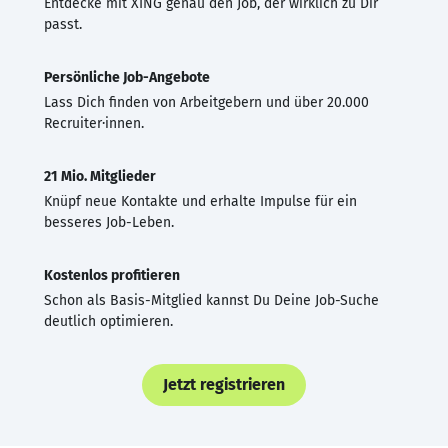
Entdecke mit XING genau den Job, der wirklich zu Dir
passt.
Persönliche Job-Angebote
Lass Dich finden von Arbeitgebern und über 20.000
Recruiter·innen.
21 Mio. Mitglieder
Knüpf neue Kontakte und erhalte Impulse für ein
besseres Job-Leben.
Kostenlos profitieren
Schon als Basis-Mitglied kannst Du Deine Job-Suche
deutlich optimieren.
Jetzt registrieren