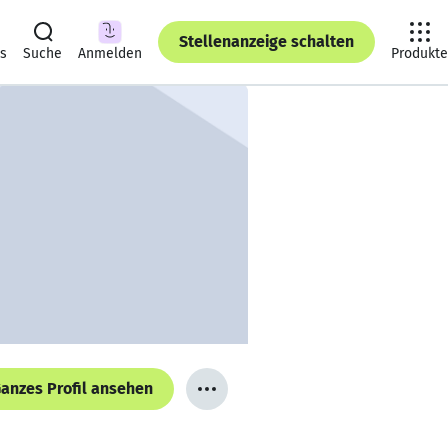
Stellenanzeige schalten
ts
Suche
Anmelden
Produkte
anzes Profil ansehen