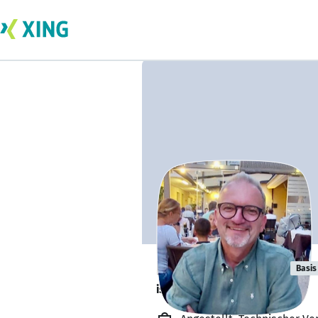
Ralph Bischoff
Basis
ist gesund und munter. 🥦