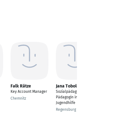
Falk Rätze
Jana Tobolewski
Elke Neumayer
Key Account Manager
Sozialpädagogin,
Prokuristin
Pädagogin in der
Chemnitz
Bedburg
Jugendhilfe
Regensburg