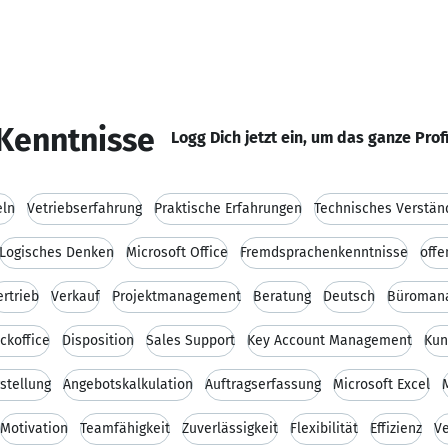
Kenntnisse
Logg Dich jetzt ein, um das ganze Prof
eln
Vetriebserfahrung
Praktische Erfahrungen
Technisches Verstän
Logisches Denken
Microsoft Office
Fremdsprachenkenntnisse
offe
ertrieb
Verkauf
Projektmanagement
Beratung
Deutsch
Büroman
ckoffice
Disposition
Sales Support
Key Account Management
Kun
stellung
Angebotskalkulation
Auftragserfassung
Microsoft Excel
Motivation
Teamfähigkeit
Zuverlässigkeit
Flexibilität
Effizienz
V