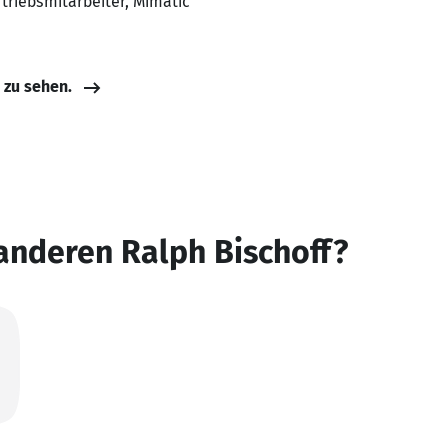
rtriebsmitarbeiter, Mimatic
e zu sehen.
anderen Ralph Bischoff?