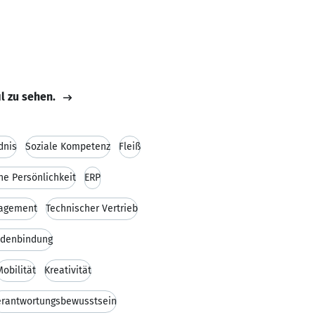
il zu sehen.
dnis
Soziale Kompetenz
Fleiß
ne Persönlichkeit
ERP
agement
Technischer Vertrieb
denbindung
Mobilität
Kreativität
erantwortungsbewusstsein