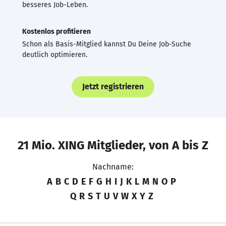
besseres Job-Leben.
Kostenlos profitieren
Schon als Basis-Mitglied kannst Du Deine Job-Suche
deutlich optimieren.
Jetzt registrieren
21 Mio. XING Mitglieder, von A bis Z
Nachname:
A
B
C
D
E
F
G
H
I
J
K
L
M
N
O
P
Q
R
S
T
U
V
W
X
Y
Z