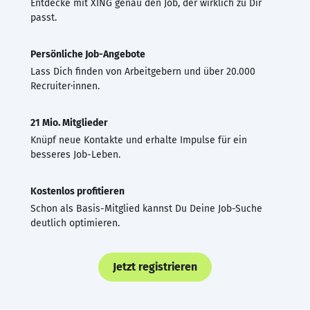
Entdecke mit XING genau den Job, der wirklich zu Dir
passt.
Persönliche Job-Angebote
Lass Dich finden von Arbeitgebern und über 20.000
Recruiter·innen.
21 Mio. Mitglieder
Knüpf neue Kontakte und erhalte Impulse für ein
besseres Job-Leben.
Kostenlos profitieren
Schon als Basis-Mitglied kannst Du Deine Job-Suche
deutlich optimieren.
Jetzt registrieren