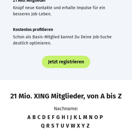
21 Mio. Mitglieder
Knüpf neue Kontakte und erhalte Impulse für ein
besseres Job-Leben.
Kostenlos profitieren
Schon als Basis-Mitglied kannst Du Deine Job-Suche
deutlich optimieren.
Jetzt registrieren
21 Mio. XING Mitglieder, von A bis Z
Nachname:
A
B
C
D
E
F
G
H
I
J
K
L
M
N
O
P
Q
R
S
T
U
V
W
X
Y
Z