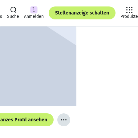
Stellenanzeige schalten
ts
Suche
Anmelden
Produkte
anzes Profil ansehen