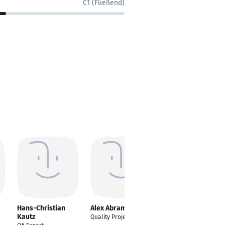
C1 (Fließend)
Hans-Christian
Alex Abramov
Patrick Grigat
Kautz
Quality Project Lead
Chemielaborant