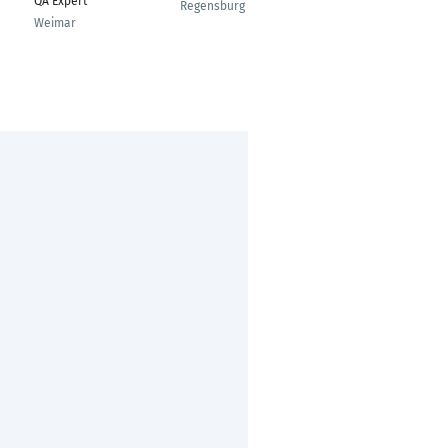
QA Expert
Qualitätskontrolle
Regensburg
Weimar
Schachdorf Ströbeck