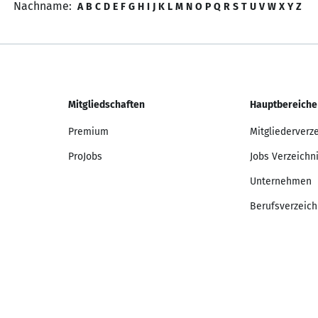
Nachname:
A
B
C
D
E
F
G
H
I
J
K
L
M
N
O
P
Q
R
S
T
U
V
W
X
Y
Z
Mitgliedschaften
Hauptbereiche
Premium
Mitgliederverz
ProJobs
Jobs Verzeichn
Unternehmen
Berufsverzeich