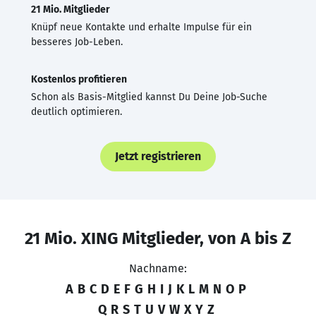
21 Mio. Mitglieder
Knüpf neue Kontakte und erhalte Impulse für ein
besseres Job-Leben.
Kostenlos profitieren
Schon als Basis-Mitglied kannst Du Deine Job-Suche
deutlich optimieren.
Jetzt registrieren
21 Mio. XING Mitglieder, von A bis Z
Nachname:
A
B
C
D
E
F
G
H
I
J
K
L
M
N
O
P
Q
R
S
T
U
V
W
X
Y
Z