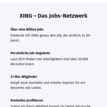
XING – Das Jobs-Netzwerk
Über eine Million Jobs
Entdecke mit XING genau den Job, der wirklich zu Dir
passt.
Persönliche Job-Angebote
Lass Dich finden von Arbeitgebern und über 20.000
Recruiter·innen.
21 Mio. Mitglieder
Knüpf neue Kontakte und erhalte Impulse für ein
besseres Job-Leben.
Kostenlos profitieren
Schon als Basis-Mitglied kannst Du Deine Job-Suche