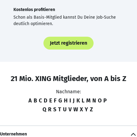
Kostenlos profitieren
Schon als Basis-Mitglied kannst Du Deine Job-Suche
deutlich optimieren.
Jetzt registrieren
21 Mio. XING Mitglieder, von A bis Z
Nachname:
A
B
C
D
E
F
G
H
I
J
K
L
M
N
O
P
Q
R
S
T
U
V
W
X
Y
Z
Unternehmen