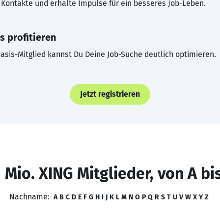
Kontakte und erhalte Impulse für ein besseres Job-Leben.
s profitieren
asis-Mitglied kannst Du Deine Job-Suche deutlich optimieren.
Jetzt registrieren
 Mio. XING Mitglieder, von A bi
Nachname:
A
B
C
D
E
F
G
H
I
J
K
L
M
N
O
P
Q
R
S
T
U
V
W
X
Y
Z