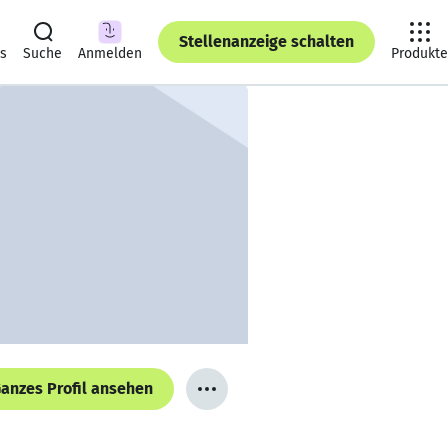
Stellenanzeige schalten
ts
Suche
Anmelden
Produkte
anzes Profil ansehen