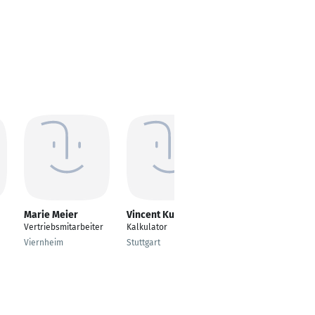
Marie Meier
Vincent Kubina
Sebastian
Amughoro
Vertriebsmitarbeiter
Kalkulator
Personal Shopper
Viernheim
Stuttgart
München