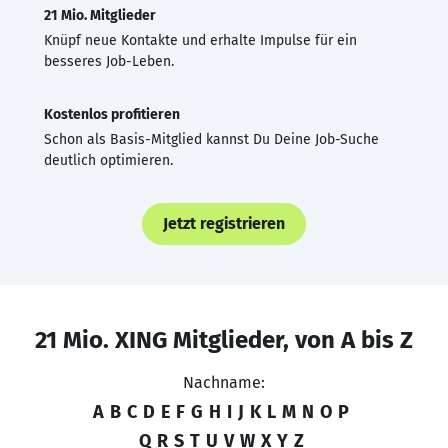
21 Mio. Mitglieder
Knüpf neue Kontakte und erhalte Impulse für ein
besseres Job-Leben.
Kostenlos profitieren
Schon als Basis-Mitglied kannst Du Deine Job-Suche
deutlich optimieren.
Jetzt registrieren
21 Mio. XING Mitglieder, von A bis Z
Nachname:
A
B
C
D
E
F
G
H
I
J
K
L
M
N
O
P
Q
R
S
T
U
V
W
X
Y
Z