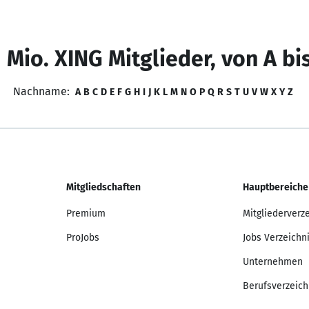
 Mio. XING Mitglieder, von A bi
Nachname:
A
B
C
D
E
F
G
H
I
J
K
L
M
N
O
P
Q
R
S
T
U
V
W
X
Y
Z
Mitgliedschaften
Hauptbereiche
Premium
Mitgliederverz
ProJobs
Jobs Verzeichn
Unternehmen
Berufsverzeich