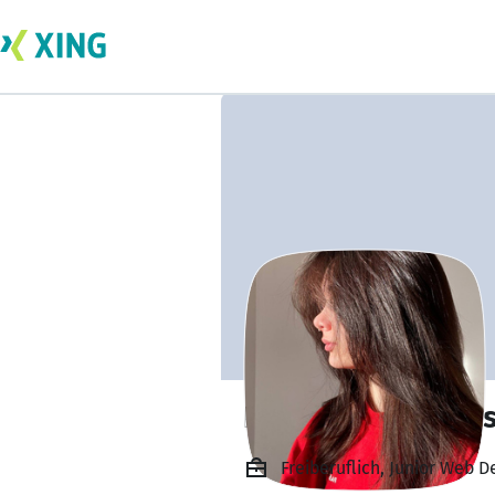
Renata Dolhonev
Freiberuflich, Junior Web 