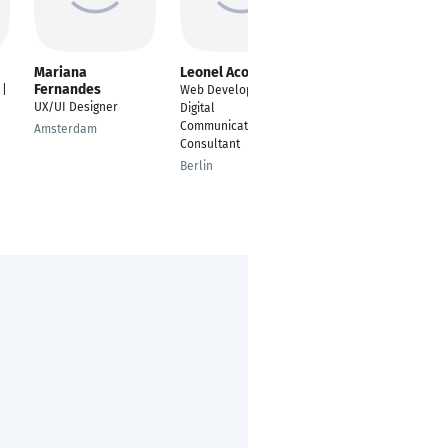
Mariana
Leonel Acosta
Sunny Sharma
Fernandes
 |
Web Developer -
Sr. Associate
UX/UI Designer
Digital
Halle (Saale)
Communications
Amsterdam
Consultant
Berlin