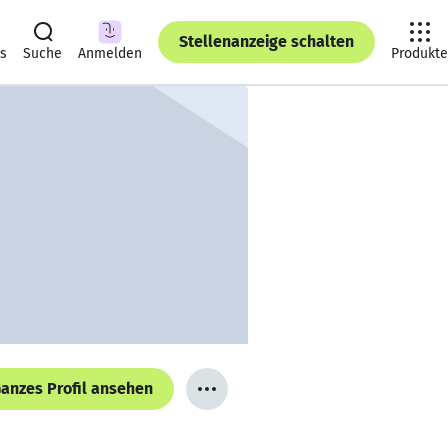
Stellenanzeige schalten
ts
Suche
Anmelden
Produkte
anzes Profil ansehen