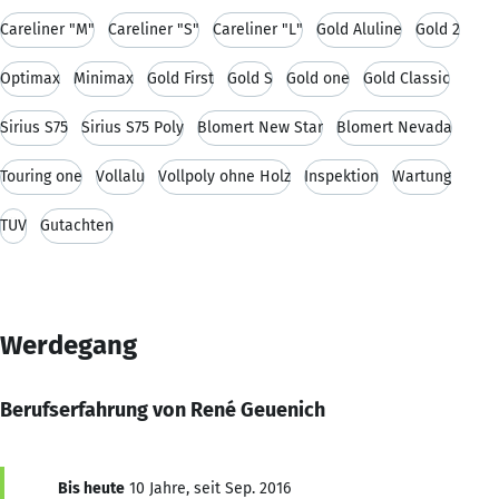
Careliner "M"
Careliner "S"
Careliner "L"
Gold Aluline
Gold 2
Optimax
Minimax
Gold First
Gold S
Gold one
Gold Classic
Sirius S75
Sirius S75 Poly
Blomert New Star
Blomert Nevada
Touring one
Vollalu
Vollpoly ohne Holz
Inspektion
Wartung
TÜV
Gutachten
Werdegang
Berufserfahrung von René Geuenich
Bis heute
10 Jahre, seit Sep. 2016