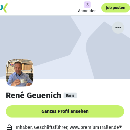
Job posten
Anmelden
René Geuenich
Basis
Ganzes Profil ansehen
Inhaber, Geschäftsführer, www.premiumTrailer.de®