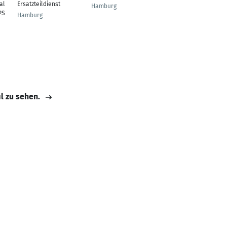
al
Ersatzteildienst
Development Director
Hamburg
PS
Hamburg
Hamburg
il zu sehen.