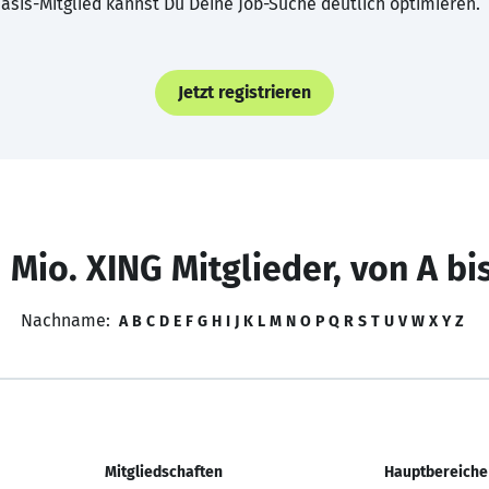
asis-Mitglied kannst Du Deine Job-Suche deutlich optimieren.
Jetzt registrieren
 Mio. XING Mitglieder, von A bi
Nachname:
A
B
C
D
E
F
G
H
I
J
K
L
M
N
O
P
Q
R
S
T
U
V
W
X
Y
Z
Mitgliedschaften
Hauptbereiche