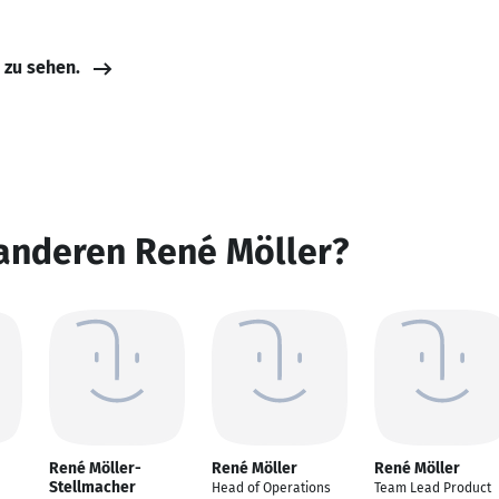
e zu sehen.
 anderen René Möller?
René Möller-
René Möller
René Möller
Stellmacher
Head of Operations
Team Lead Product