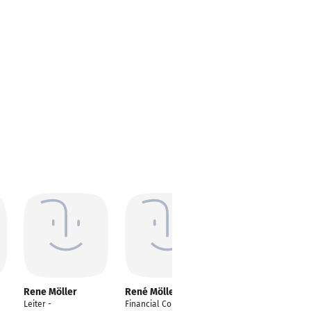
Rene Möller
René Möller
Rene Möller
Leiter -
Financial Controller
Business