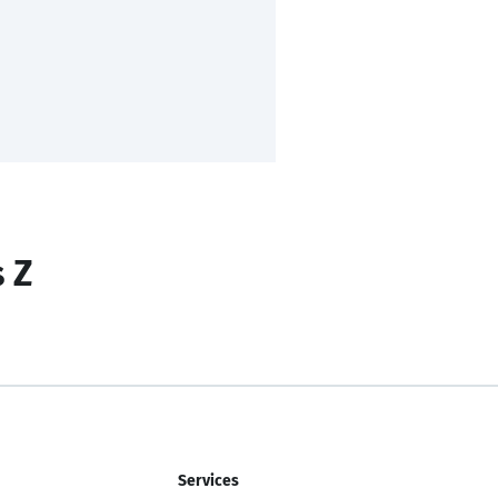
s Z
Services