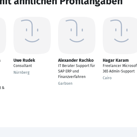
mit ähnlichen Profilangaben
a
Uwe Rudek
Alexander Rachko
Hagar Karam
Consultant
IT Berater Support für
Freelancer Microsof
SAP ERP und
365 Admin-Support
Nürnberg
Finanzverfahren
Cairo
Garbsen
t &