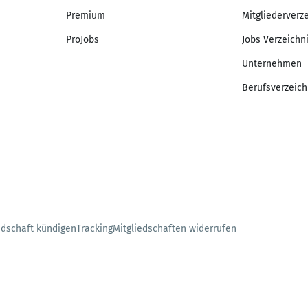
Premium
Mitgliederverz
ProJobs
Jobs Verzeichn
Unternehmen
Berufsverzeich
edschaft kündigen
Tracking
Mitgliedschaften widerrufen