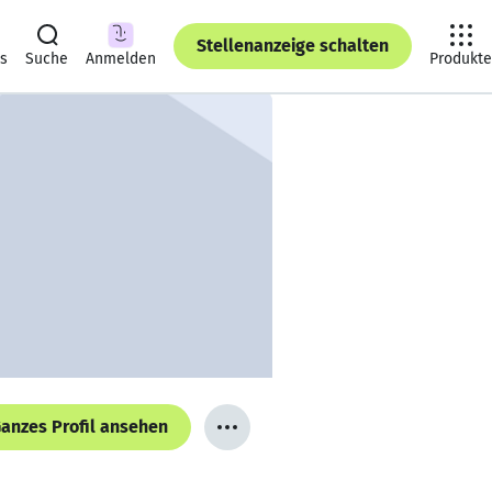
Stellenanzeige schalten
ts
Suche
Anmelden
Produkte
anzes Profil ansehen