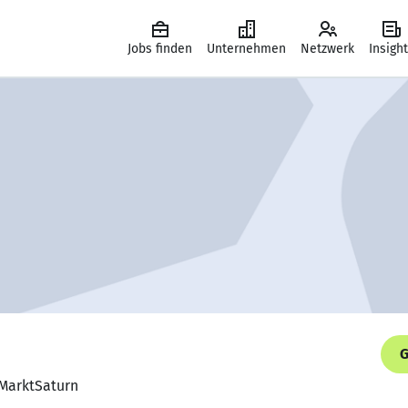
Jobs finden
Unternehmen
Netzwerk
Insigh
G
aMarktSaturn