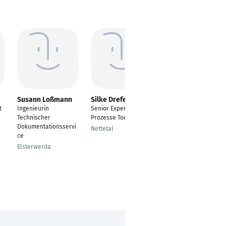
Susann Loßmann
Silke Drefenstedt
Christian Marr
t
Ingenieurin
Senior Expert
Technisch-
Technischer
Prozesse Tools
kaufmännischer
Dokumentationsservi
Angestellter
Nettetal
ce
Zapfendorf
Elsterwerda