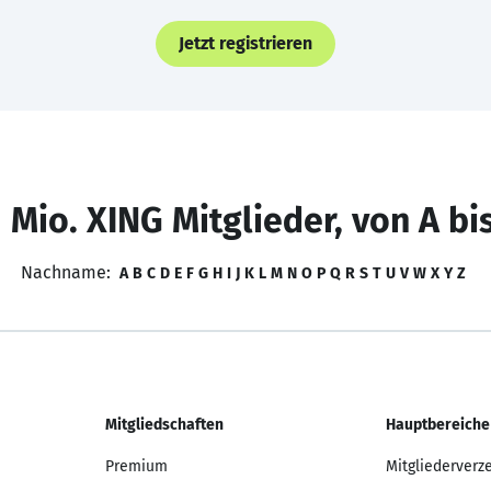
Jetzt registrieren
 Mio. XING Mitglieder, von A bi
Nachname:
A
B
C
D
E
F
G
H
I
J
K
L
M
N
O
P
Q
R
S
T
U
V
W
X
Y
Z
Mitgliedschaften
Hauptbereiche
Premium
Mitgliederverz