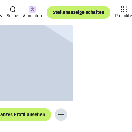
Stellenanzeige schalten
ts
Suche
Anmelden
Produkte
anzes Profil ansehen