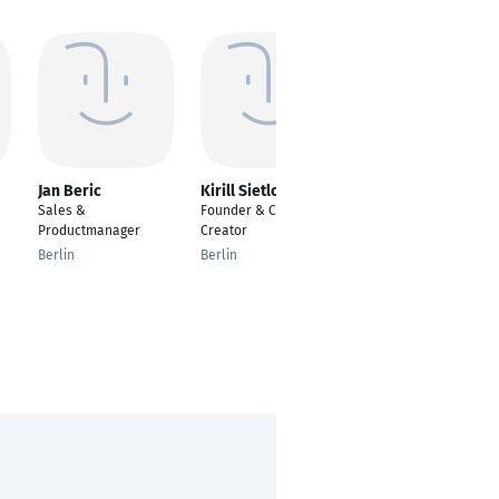
Jan Beric
Kirill Sietlov
Stephan Cimbal
Sales &
Founder & Content
Managing Partner
Productmanager
Creator
Bremen
Berlin
Berlin