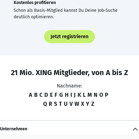
Kostenlos profitieren
Schon als Basis-Mitglied kannst Du Deine Job-Suche
deutlich optimieren.
Jetzt registrieren
21 Mio. XING Mitglieder, von A bis Z
Nachname:
A
B
C
D
E
F
G
H
I
J
K
L
M
N
O
P
Q
R
S
T
U
V
W
X
Y
Z
Unternehmen