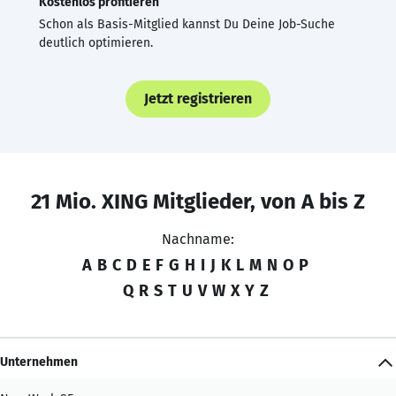
Kostenlos profitieren
Schon als Basis-Mitglied kannst Du Deine Job-Suche
deutlich optimieren.
Jetzt registrieren
21 Mio. XING Mitglieder, von A bis Z
Nachname:
A
B
C
D
E
F
G
H
I
J
K
L
M
N
O
P
Q
R
S
T
U
V
W
X
Y
Z
Unternehmen