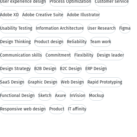
User experience design
Process Optimization
Customer service
Adobe XD
Adobe Creative Suite
Adobe Illustrator
Usability Testing
Information Architecture
User Research
Figma
Design Thinking
Product design
Reliability
Team work
Communication skills
Commitment
Flexibility
Design leader
Design Strategy
B2B Design
B2C Design
ERP Design
SaaS Design
Graphic Design
Web Design
Rapid Prototyping
Functional Design
Sketch
Axure
InVision
Mockup
Responsive web design
Product
IT affinity