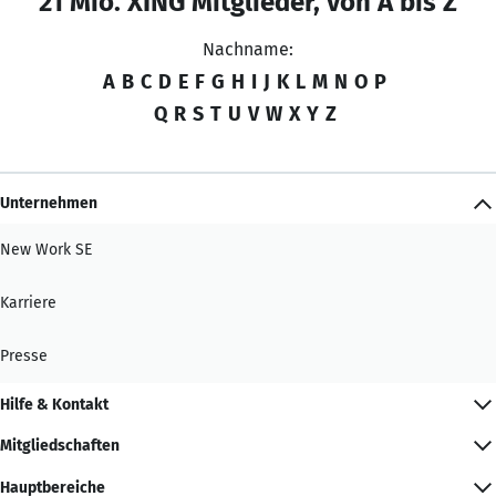
21 Mio. XING Mitglieder, von A bis Z
Nachname:
A
B
C
D
E
F
G
H
I
J
K
L
M
N
O
P
Q
R
S
T
U
V
W
X
Y
Z
Unternehmen
New Work SE
Karriere
Presse
Hilfe & Kontakt
Mitgliedschaften
Hauptbereiche