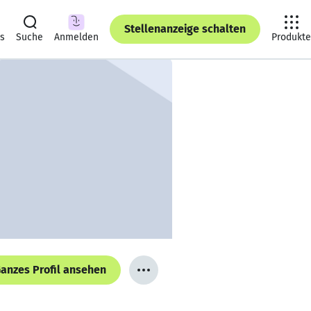
Stellenanzeige schalten
ts
Suche
Anmelden
Produkte
anzes Profil ansehen