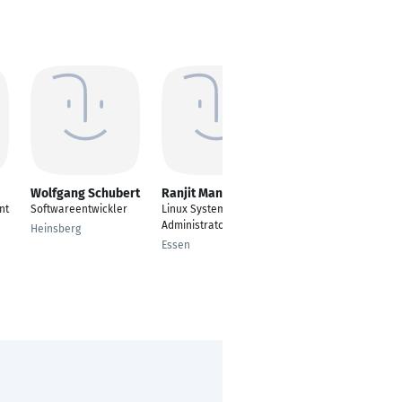
Wolfgang Schubert
Ranjit Mandre
Manoel Figueiredo
nt
Softwareentwickler
Linux Systems
Computer Engineer
Administrator
Heinsberg
Porto
Essen