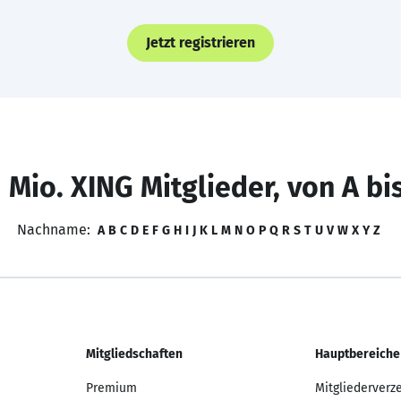
Jetzt registrieren
 Mio. XING Mitglieder, von A bi
Nachname:
A
B
C
D
E
F
G
H
I
J
K
L
M
N
O
P
Q
R
S
T
U
V
W
X
Y
Z
Mitgliedschaften
Hauptbereiche
Premium
Mitgliederverz