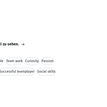
il zu sehen.
ble
Team work
Curiosity
Passion
Successful teamplayer
Social skills