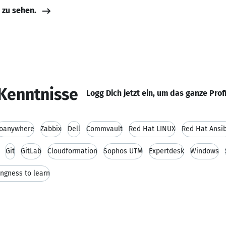
e zu sehen.
Kenntnisse
Logg Dich jetzt ein, um das ganze Prof
oanywhere
Zabbix
Dell
Commvault
Red Hat LINUX
Red Hat Ansi
Git
GitLab
Cloudformation
Sophos UTM
Expertdesk
Windows
ingness to learn