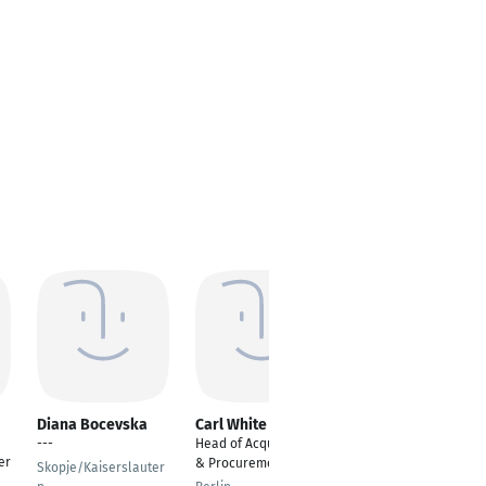
Diana Bocevska
Carl White
gpay card
---
Head of Acquisitions
CEO
er
& Procurement
Skopje/Kaiserslauter
9325 W. Newport Road