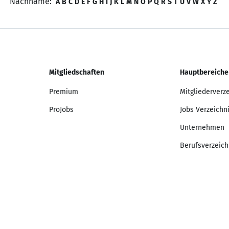
Nachname:
A
B
C
D
E
F
G
H
I
J
K
L
M
N
O
P
Q
R
S
T
U
V
W
X
Y
Z
Mitgliedschaften
Hauptbereiche
Premium
Mitgliederverz
ProJobs
Jobs Verzeichn
Unternehmen
Berufsverzeich