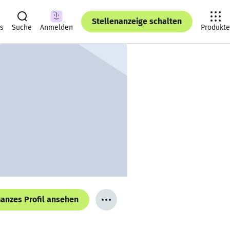
Stellenanzeige schalten
ts
Suche
Anmelden
Produkte
anzes Profil ansehen