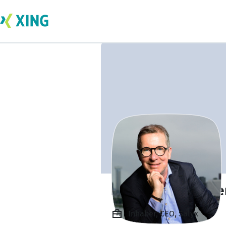
Rob Uytdewillege
Inhaber, CEO, Salyx