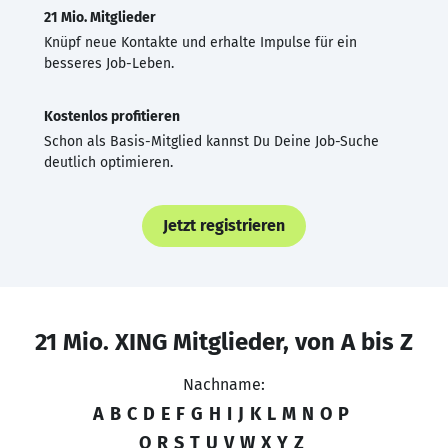
21 Mio. Mitglieder
Knüpf neue Kontakte und erhalte Impulse für ein
besseres Job-Leben.
Kostenlos profitieren
Schon als Basis-Mitglied kannst Du Deine Job-Suche
deutlich optimieren.
Jetzt registrieren
21 Mio. XING Mitglieder, von A bis Z
Nachname:
A
B
C
D
E
F
G
H
I
J
K
L
M
N
O
P
Q
R
S
T
U
V
W
X
Y
Z