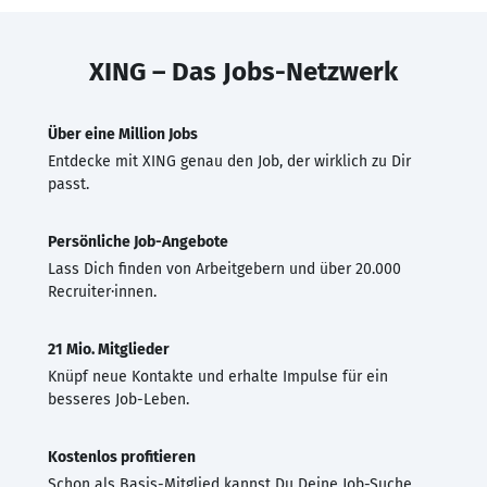
XING – Das Jobs-Netzwerk
Über eine Million Jobs
Entdecke mit XING genau den Job, der wirklich zu Dir
passt.
Persönliche Job-Angebote
Lass Dich finden von Arbeitgebern und über 20.000
Recruiter·innen.
21 Mio. Mitglieder
Knüpf neue Kontakte und erhalte Impulse für ein
besseres Job-Leben.
Kostenlos profitieren
Schon als Basis-Mitglied kannst Du Deine Job-Suche