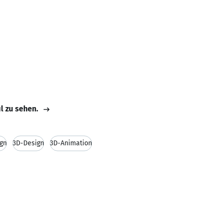
il zu sehen.
gn
3D-Design
3D-Animation