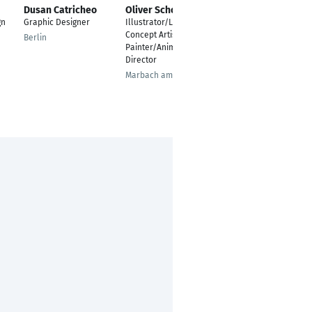
Dusan Catricheo
Oliver Schoon
Sven Stober
gn
Graphic Designer
Illustrator/Lead
Marketingleiter
Concept Artist/Matte
Berlin
Eckernförde
Painter/Animator/Art
Director
Marbach am Neckar