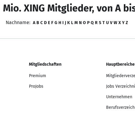
 Mio. XING Mitglieder, von A bi
Nachname:
A
B
C
D
E
F
G
H
I
J
K
L
M
N
O
P
Q
R
S
T
U
V
W
X
Y
Z
Mitgliedschaften
Hauptbereiche
Premium
Mitgliederverz
ProJobs
Jobs Verzeichn
Unternehmen
Berufsverzeich