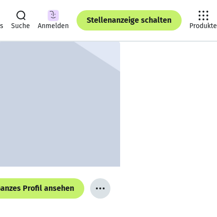
Stellenanzeige schalten
ts
Suche
Anmelden
Produkte
anzes Profil ansehen