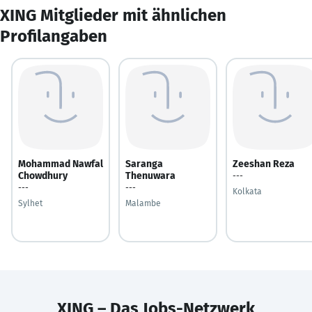
XING Mitglieder mit ähnlichen
Profilangaben
Mohammad Nawfal
Saranga
Zeeshan Reza
Chowdhury
Thenuwara
---
---
---
Kolkata
Sylhet
Malambe
XING – Das Jobs-Netzwerk