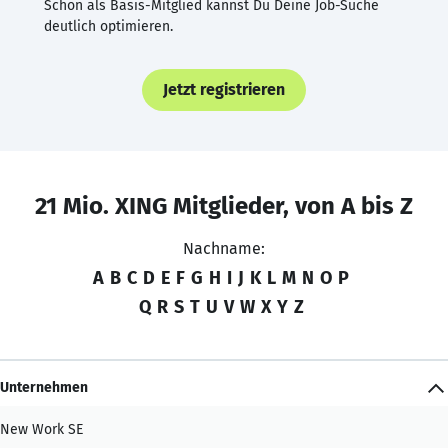
Schon als Basis-Mitglied kannst Du Deine Job-Suche
deutlich optimieren.
Jetzt registrieren
21 Mio. XING Mitglieder, von A bis Z
Nachname:
A
B
C
D
E
F
G
H
I
J
K
L
M
N
O
P
Q
R
S
T
U
V
W
X
Y
Z
Unternehmen
New Work SE