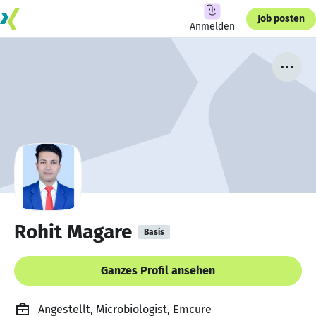
Job posten
Anmelden
Rohit Magare
Basis
Ganzes Profil ansehen
Angestellt, Microbiologist, Emcure