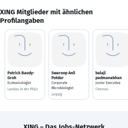
XING Mitglieder mit ähnlichen
Profilangaben
Patrick Baudy-
Swaroop Anil
balaji
Groh
Potdar
padmanabhan
Ecotoxicologist
Corporate
Junior Executive
Microbiologist
Landau in der Pfalz
Chennai
Leipzig
XING – Das Jobs-Netzwerk