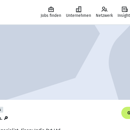
Jobs finden
Unternehmen
Netzwerk
Insigh
s
G
s. 🔎