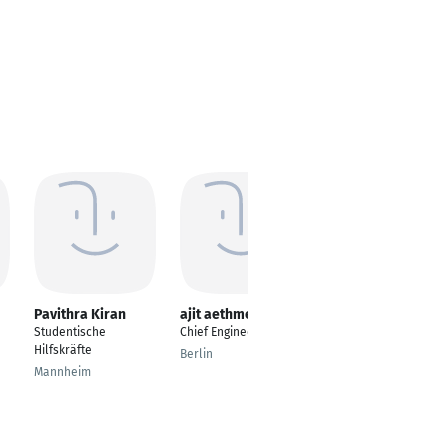
Pavithra Kiran
ajit aethmea
hassan chaudhry
Studentische
Chief Engineer
Senior Full Stack
Hilfskräfte
Engineer
Berlin
Mannheim
Lahore