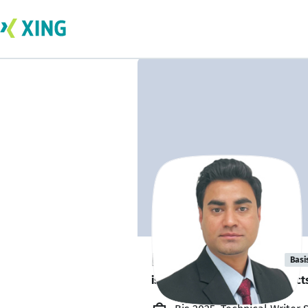
Rohit Mardane
Basi
is looking for freelance project