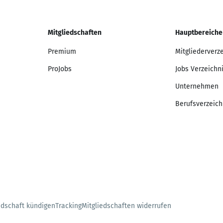
Mitgliedschaften
Hauptbereiche
Premium
Mitgliederverz
ProJobs
Jobs Verzeichn
Unternehmen
Berufsverzeich
edschaft kündigen
Tracking
Mitgliedschaften widerrufen