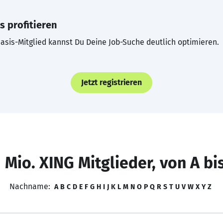
s profitieren
asis-Mitglied kannst Du Deine Job-Suche deutlich optimieren.
Jetzt registrieren
 Mio. XING Mitglieder, von A bi
Nachname:
A
B
C
D
E
F
G
H
I
J
K
L
M
N
O
P
Q
R
S
T
U
V
W
X
Y
Z