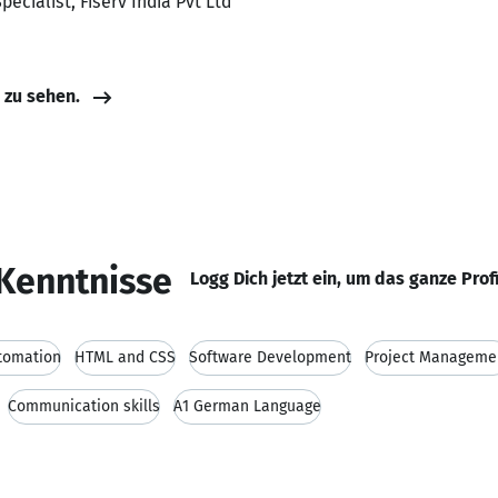
pecialist, Fiserv India Pvt Ltd
e zu sehen.
Kenntnisse
Logg Dich jetzt ein, um das ganze Prof
tomation
HTML and CSS
Software Development
Project Manageme
Communication skills
A1 German Language