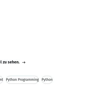
il zu sehen.
nt
Python Programming
Python