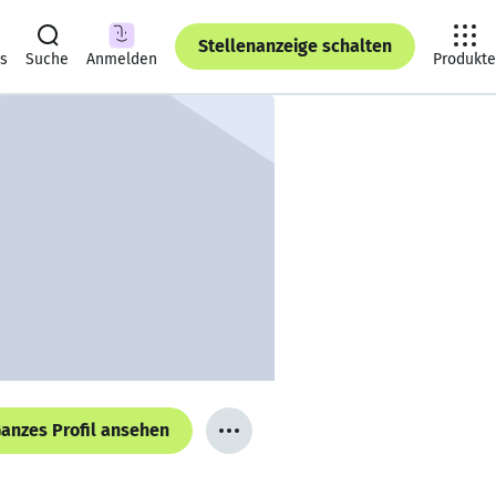
Stellenanzeige schalten
ts
Suche
Anmelden
Produkte
anzes Profil ansehen