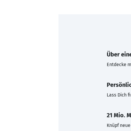
Über eine
Entdecke mi
Persönli
Lass Dich f
21 Mio. M
Knüpf neue 