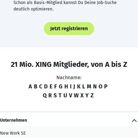
Schon als Basis-Mitglied kannst Du Deine Job-Suche
deutlich optimieren.
Jetzt registrieren
21 Mio. XING Mitglieder, von A bis Z
Nachname:
A
B
C
D
E
F
G
H
I
J
K
L
M
N
O
P
Q
R
S
T
U
V
W
X
Y
Z
Unternehmen
New Work SE