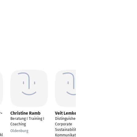
r-
Christine Ramb
Veit Lemke
Stefanie Ehlgötz
Beratung I Training I
Distinguished Expert -
Health & Business
Coaching
Corporate
Coachin
Sustainability,
Oldenburg
Karlsruhe
kl
Kommunikation &