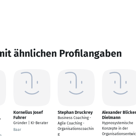
mit ähnlichen Profilangaben
Kornelius Josef
Stephan Druckrey
Alexander Blicke
Fuhrer
Dielmann
,
Business Coaching -
Gründer | KI-Berater
Hypnosystemische
Agile Coaching -
Konzepte in der
Organisationscoachin
Baar
Organisationsentwic
g
n,