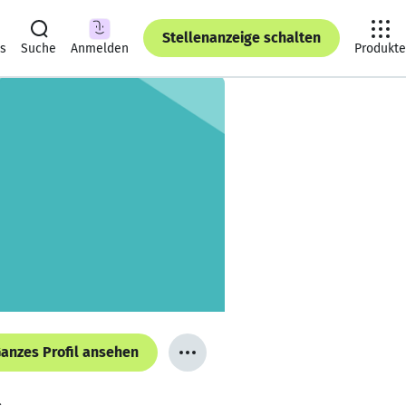
Stellenanzeige schalten
ts
Suche
Anmelden
Produkte
anzes Profil ansehen