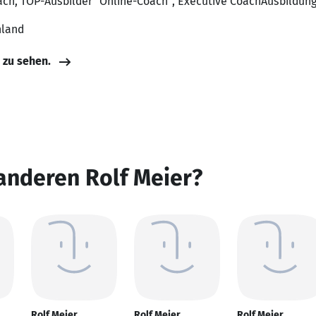
ach, TOP-Ausbilder "Online-Coach", Executive CoachAusbildun
hland
e zu sehen.
anderen Rolf Meier?
Rolf Meier
Rolf Meier
Rolf Meier