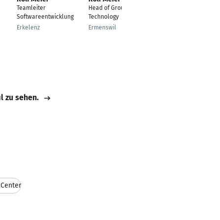
Teamleiter
Head of Group
Pilot
Softwareentwicklung
Technology
Frankfurt
Erkelenz
Ermenswil
il zu sehen.
Center