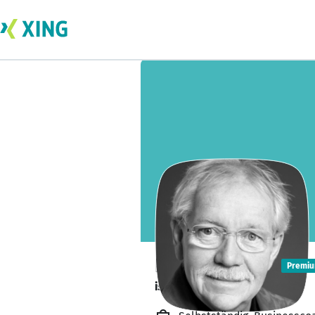
Dr. Rolf Meier
Premi
ist offen für Projekte. 🔎