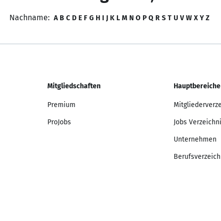
Nachname:
A
B
C
D
E
F
G
H
I
J
K
L
M
N
O
P
Q
R
S
T
U
V
W
X
Y
Z
Mitgliedschaften
Hauptbereiche
Premium
Mitgliederverz
ProJobs
Jobs Verzeichn
Unternehmen
Berufsverzeich